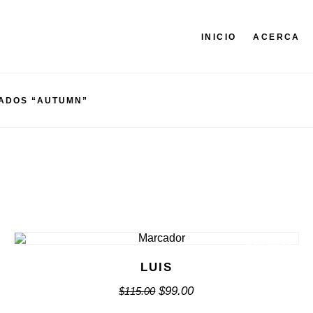
INICIO
ACERCA
TADOS “AUTUMN”
¡OFERTA!
LUIS
$
99.00
$
115.00